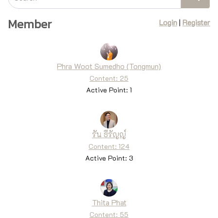
Member
Login
|
Register
Phra Woot Sumedho (Tongmun)
Content: 25
Active Point: 1
รัน ธีรัญญ์
Content: 124
Active Point: 3
Thita Phat
Content: 55