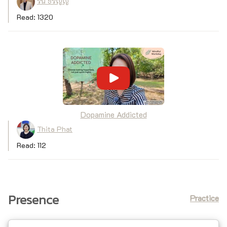
รัน ธีรัญญ์
Read: 1320
Dopamine Addicted
Thita Phat
Read: 112
Presence
Practice