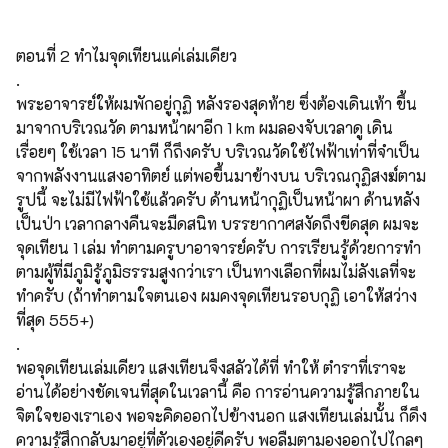
ตอนที่ 2 ทำไมจุดเทียนแค่เล่มเดียว
.
พระอาจารย์ให้ผมพักอยู่กุฏิ หลังรองสุดท้าย ซึ่งต้องเดินเท้า ขึ้น
มาจากบริเวณวัด ตามหน้าผาอีก 1 km ผมลองจับเวลาดู เดิน
เรื่อยๆ ใช้เวลา 15 นาที ก็ถึงครับ บริเวณวัดใช้ไฟฟ้าเท่าที่จำเป็น
จากพลังงานแสงอาทิตย์ แต่พอขึ้นมาข้างบน บริเวณกุฏิสงฆ์ตาม
รูปนี้ จะไม่มีไฟฟ้าใช้แล้วครับ ด้านหน้ากุฏิเป็นหน้าผา ด้านหลัง
เป็นป่า เวลากลางคืนจะมืดสนิท บรรยากาศสงัดถึงขีดสุด ผมจะ
จุดเทียน 1 เล่ม ทำตามครูบาอาจารย์ครับ การเรียนรู้ด้วยการทำ
ตามผู้ที่มีภูมิรู้ภูมิธรรมสูงกว่าเรา เป็นทางเลือกที่ผมไม่ลังเลที่จะ
ทำครับ (ถ้าทำตามใจตนเอง ผมคงจุดเทียนรอบกุฏิ เอาให้สว่าง
ที่สุด 555+)
.
พอจุดเทียนเล่มเดียว แสงเทียนจึงสลัวได้ที่ ทำให้ ตำราที่เราจะ
อ่านได้อย่างชัดเจนที่สุดในเวลานี้ คือ การอ่านความรู้สึกภายใน
จิตใจของเราเอง พอจะคิดออกไปข้างนอก แสงเทียนเล่มนั้น ก็ดึง
ความรู้สึกกลับมาอยู่ที่ตัวเองอยู่ดีครับ พอลืมตามองออกไปไกลๆ